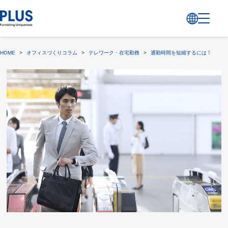
HOME
>
オフィスづくりコラム
>
テレワーク・在宅勤務
>
通勤時間を短縮するには？サテラ