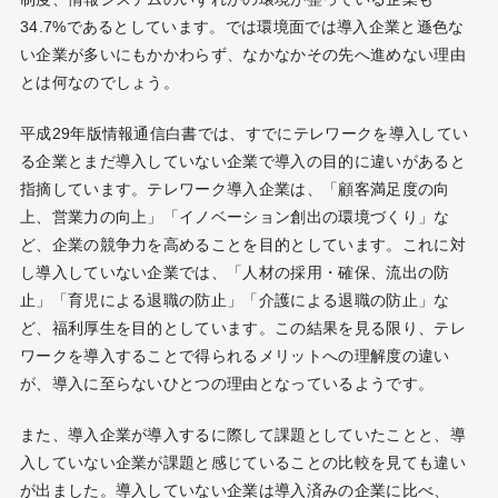
34.7%であるとしています。では環境面では導入企業と遜色な
い企業が多いにもかかわらず、なかなかその先へ進めない理由
とは何なのでしょう。
平成29年版情報通信白書では、すでにテレワークを導入してい
る企業とまだ導入していない企業で導入の目的に違いがあると
指摘しています。テレワーク導入企業は、「顧客満足度の向
上、営業力の向上」「イノベーション創出の環境づくり」な
ど、企業の競争力を高めることを目的としています。これに対
し導入していない企業では、「人材の採用・確保、流出の防
止」「育児による退職の防止」「介護による退職の防止」な
ど、福利厚生を目的としています。この結果を見る限り、テレ
ワークを導入することで得られるメリットへの理解度の違い
が、導入に至らないひとつの理由となっているようです。
また、導入企業が導入するに際して課題としていたことと、導
入していない企業が課題と感じていることの比較を見ても違い
が出ました。導入していない企業は導入済みの企業に比べ、