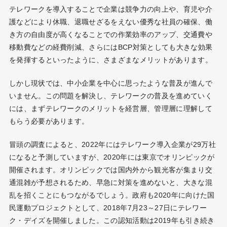
テレワークを導入することで企業は競争力の向上や、育児や介
護などにより休職、退職せざるをえない優秀な社員の確保、働
き方の自由度が高くなることでの作業効率のアップ、交通費や
移動費などの経費削減、さらにはBCP対策としても大きな効果
を発揮するといったように、さまざまなメリットがあります。
しかし現状では、中小企業を中心に思ったような普及が進んで
いません。この問題を解決し、テレワークの普及を進めていく
には、まずテレワークのメリットを経営層、管理層に理解して
もらう必要があります。
冒頭の調査によると、2022年にはテレワーク導入企業が29万社
になると予測していますが、2020年には東京でオリンピックが
開催されます。オリンピックでは国内外から観光客が集まり交
通混雑が予想されるため、早急に対策を進めないと、大きな混
乱を招くことにもつながるでしょう。政府も2020年に向けた国
民運動プロジェクトとして、2018年7月23～27日にテレワー
ク・デイズを開催しました。この認知活動は2019年も引き続き