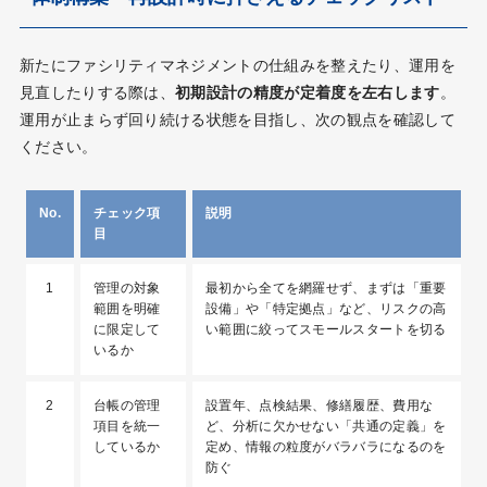
新たにファシリティマネジメントの仕組みを整えたり、運用を
見直したりする際は、
初期設計の精度が定着度を左右します
。
運用が止まらず回り続ける状態を目指し、次の観点を確認して
ください。
No.
チェック項
説明
目
1
管理の対象
最初から全てを網羅せず、まずは「重要
範囲を明確
設備」や「特定拠点」など、リスクの高
に限定して
い範囲に絞ってスモールスタートを切る
いるか
2
台帳の管理
設置年、点検結果、修繕履歴、費用な
項目を統一
ど、分析に欠かせない「共通の定義」を
しているか
定め、情報の粒度がバラバラになるのを
防ぐ