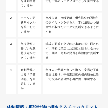
を連動させ
でを一連のワークフローとして実行する
ているか
2
データの更
点検実施、台帳更新、優先順位の再検討
新サイクル
のタイミングをそろえ、常に最新かつ整
を統一して
合性の取れたデータで判断できるように
いるか
する
3
年度計画に
現場の要望や突発的な事象に振り回され
基づいた意
ず、期初に策定した計画と照らし合わせ
思決定がで
て、修繕・更新の要否を客観的に判断す
きているか
る
4
余剰予算に
年度末に予算が余った際も、安易な工事
よる「予算
発注は避け、中長期計画の優先順位に沿
消化」を回
って投資の妥当性を再評価・承認する
避している
か
体制構築・再設計時に押さえるチェックリスト