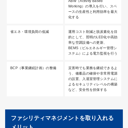
ABW（Activity Based
Working）
の導入を行い、スペ
ースの生産性と利用効率を最大
化する
省エネ・環境負荷の低減
運用コスト削減と脱炭素化を目
的として、照明のLED化や高効
率な空調設備への更新、
BEMS（ビルエネルギー管理シ
ステム）による電力監視を行う
BCP（事業継続計画）の整備
災害時でも業務を継続できるよ
う、備蓄品の確保や非常用電源
の設置、入退室管理システムに
よるセキュリティレベルの構築
など、安全性を担保する
ファシリティマネジメントを取り入れる
メリット