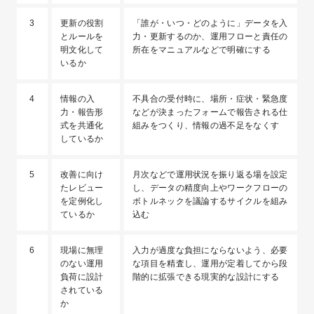
3
更新の役割
「誰が・いつ・どのように」データを入
とルールを
力・更新するのか、運用フローと責任の
明文化して
所在をマニュアルなどで明確にする
いるか
4
情報の入
不具合の受付時に、場所・症状・緊急度
力・報告形
などが決まったフォームで報告される仕
式を共通化
組みをつくり、情報の過不足をなくす
しているか
5
改善に向け
月次などで運用状況を振り返る場を設定
たレビュー
し、データの精度向上やワークフローの
を定例化し
ボトルネックを議論するサイクルを組み
ているか
込む
6
現場に無理
入力が過度な負担にならないよう、必要
のない運用
な項目を精査し、運用が定着してから段
負荷に設計
階的に拡張できる現実的な設計にする
されている
か