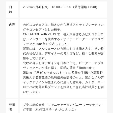
日
2025年9月4日(木) 18:00～19:00（受付開始 17:30）
時
内容
カピスコチェアは、動きながら座るアクティブシーティン
グをコンセプトとした椅子。
CREATORE with PLUS で一番人気を誇るカピスコチェア
は、ノルウェーを代表するデザイナーピーター・オプスヴ
ィックが1984年に発表しました。
背景には、ノルウェーという国における働き方や、その時
代の社会状況、デザイナーの考え方など、様々な要素が影
響をしています。
北欧の暮らしやデザインを日本に伝え、ピーター・オプス
ヴィックとの交流も厚く、同氏の著書「Rethinking
Sitting（“座る”を考えなおす）」の監修を手掛けた武蔵野
美術大学名誉教授の島崎信先生監修のもと、豊かなノルデ
ィックデザインが生まれるに至った背景を、カナダ、ヨー
ロッパの海外家具ブランドを担当してきた当社社員がお話
いたします。
登壇
プラス株式会社 ファニチャーカンパニー マーケティン
者
グ本部 木綱 英津子（きづな えつこ）