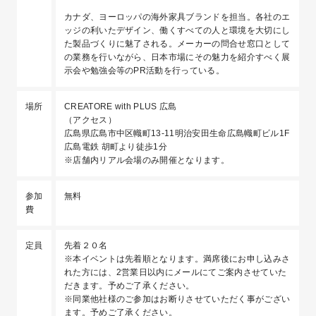
カナダ、ヨーロッパの海外家具ブランドを担当。各社のエ
ッジの利いたデザイン、働くすべての人と環境を大切にし
た製品づくりに魅了される。メーカーの問合せ窓口として
の業務を行いながら、日本市場にその魅力を紹介すべく展
示会や勉強会等のPR活動を行っている。
場所
CREATORE with PLUS 広島
（
アクセス
）
広島県広島市中区幟町13-11明治安田生命広島幟町ビル1F
広島電鉄 胡町より徒歩1分
※店舗内リアル会場のみ開催となります。
参加
無料
費
定員
先着２０名
※本イベントは先着順となります。満席後にお申し込みさ
れた方には、2営業日以内にメールにてご案内させていた
だきます。予めご了承ください。
※同業他社様のご参加はお断りさせていただく事がござい
ます。予めご了承ください。