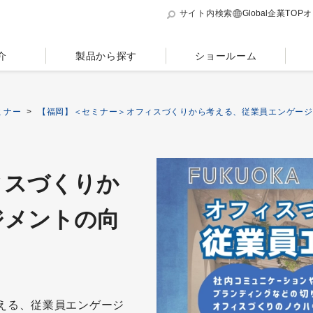
サイト内検索
Global
企業TOP
オ
介
製品から探す
ショールーム
ミナー
>
【福岡】＜セミナー＞オフィスづくりから考える、従業員エンゲージ
ィスづくりか
ジメントの向
考える、従業員エンゲージ