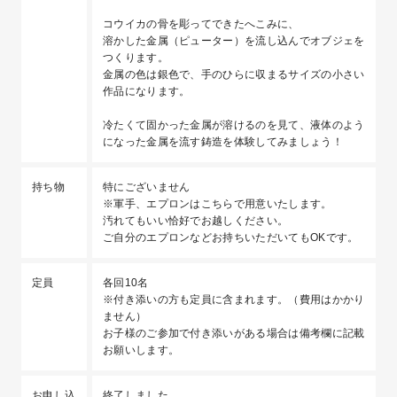
コウイカの骨を彫ってできたへこみに、
溶かした金属（ピューター）を流し込んでオブジェを
つくります。
金属の色は銀色で、手のひらに収まるサイズの小さい
作品になります。
冷たくて固かった金属が溶けるのを見て、液体のよう
になった金属を流す鋳造を体験してみましょう！
持ち物
特にございません
※軍手、エプロンはこちらで用意いたします。
汚れてもいい恰好でお越しください。
ご自分のエプロンなどお持ちいただいてもOKです。
定員
各回10名
※付き添いの方も定員に含まれます。（費用はかかり
ません）
お子様のご参加で付き添いがある場合は備考欄に記載
お願いします。
お申し込
終了しました