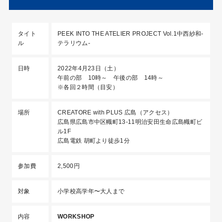
タイト
PEEK INTO THE ATELIER PROJECT Vol.1中西紗和-
ル
テラリウム-
日時
2022年4月23日（土）
午前の部 10時～ 午後の部 14時～
※各回２時間（目安）
場所
CREATORE with PLUS 広島（
アクセス
）
広島県広島市中区幟町13-11明治安田生命広島幟町ビ
ル1F
広島電鉄 胡町より徒歩1分
参加費
2,500円
対象
小学校高学年〜大人まで
内容
WORKSHOP