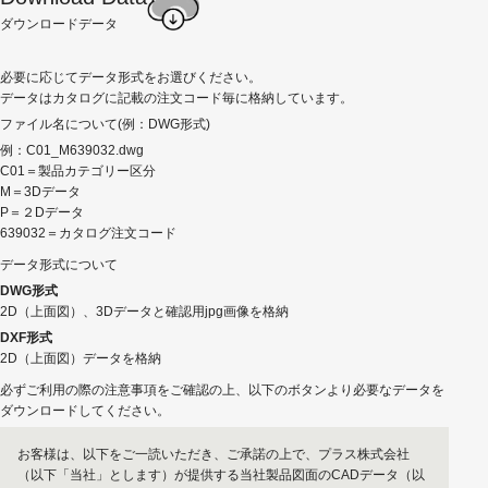
ダウンロードデータ
必要に応じてデータ形式をお選びください。
データはカタログに記載の注文コード毎に格納しています。
ファイル名について(例：DWG形式)
例：C01_M639032.dwg
C01＝製品カテゴリー区分
M＝3Dデータ
P＝２Dデータ
639032＝カタログ注文コード
データ形式について
DWG形式
2D（上面図）、3Dデータと確認用jpg画像を格納
DXF形式
2D（上面図）データを格納
必ずご利用の際の注意事項をご確認の上、以下のボタンより必要なデータを
ダウンロードしてください。
お客様は、以下をご⼀読いただき、ご承諾の上で、プラス株式会社
（以下「当社」とします）が提供する当社製品図⾯のCADデータ（以