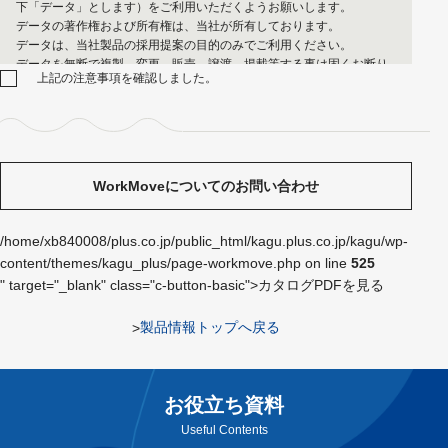
下「データ」とします）をご利用いただくようお願いします。
データの著作権および所有権は、当社が所有しております。
データは、当社製品の採⽤提案の⽬的のみでご利⽤ください。
データを無断で複製、変更、販売、譲渡、掲載等する事は固くお断り
上記の注意事項を確認しました。
いたします。
データは、当社製品の全ての情報または最新の情報であることを保証
するものではありません。
複雑な形状の製品の一部表現を簡略化している場合や実際の寸法と多
少異なる場合があります。
利用するソフトウェアによっては正常に開けない場合があります。
WorkMoveについてのお問い合わせ
データは、製品仕様の変更等により予告なく変更することがありま
す。最新のデータにつきましては、当社にお問い合わせください。
/home/xb840008/plus.co.jp/public_html/kagu.plus.co.jp/kagu/wp-
content/themes/kagu_plus/page-workmove.php on line
525
" target="_blank" class="c-button-basic">カタログPDFを見る
製品情報トップへ戻る
お役立ち資料
Useful Contents