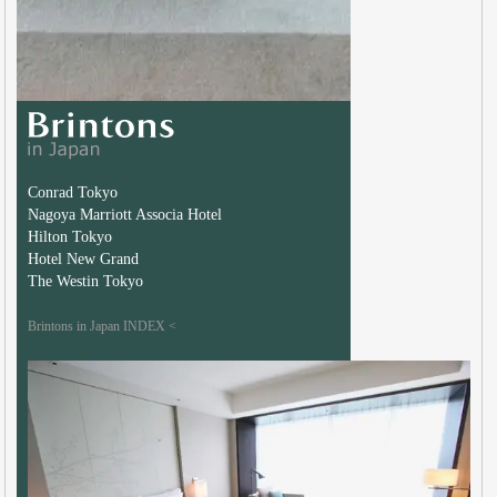
Conrad Tokyo
Nagoya Marriott Associa Hotel
Hilton Tokyo
Hotel New Grand
The Westin Tokyo
Brintons in Japan INDEX <