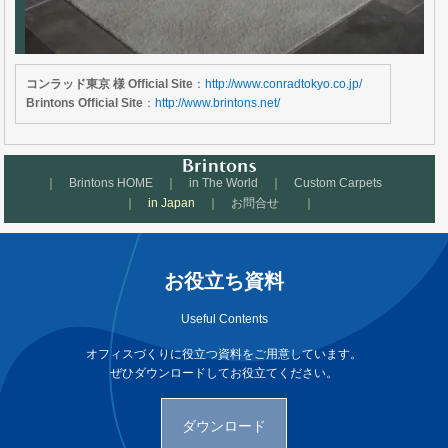
コンラッド東京 様 Official Site
：
http://www.conradtokyo.co.jp/
Brintons Official Site
：
http://www.brintons.net/
｜
Brintons HOME
｜
in The World
｜
Custom Carpets
｜
in Japan
｜
お問合せ
｜
お役立ち資料
Useful Contents
オフィスづくりに役立つ資料をご用意しています。
ぜひダウンロードしてお役立てください。
ダウンロード