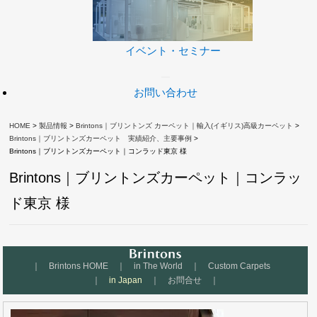
イベント・セミナー
お問い合わせ
HOME
>
製品情報
>
Brintons｜ブリントンズ カーペット｜輸入(イギリス)高級カーペット
>
Brintons｜ブリントンズカーペット 実績紹介、主要事例
>
Brintons｜ブリントンズカーペット｜コンラッド東京 様
Brintons｜ブリントンズカーペット｜コンラッ
ド東京 様
｜
Brintons HOME
｜
in The World
｜
Custom Carpets
｜
in Japan
｜
お問合せ
｜