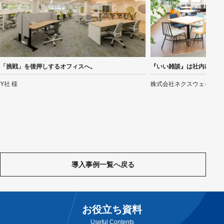
「挑戦」を後押しするオフィスへ。
『いい雑談』は社内改善を
Y社 様
株式会社ネクスウェイ様
導入事​​例一覧へ戻る
お役立ち資料
Useful Contents