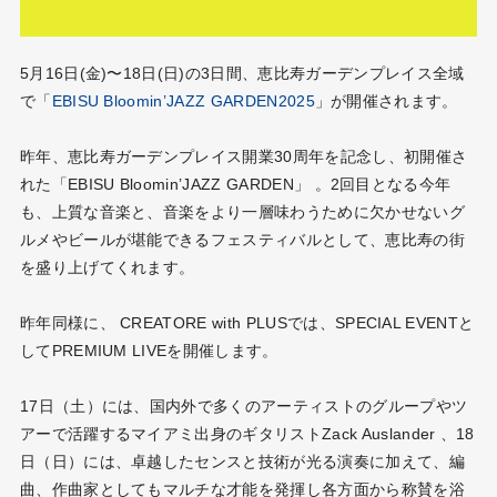
5月16日(金)〜18日(日)の3日間、恵比寿ガーデンプレイス全域
で「
EBISU Bloomin’JAZZ GARDEN2025
」が開催されます。
昨年、恵比寿ガーデンプレイス開業30周年を記念し、初開催さ
れた「EBISU Bloomin’JAZZ GARDEN」 。2回目となる今年
も、上質な音楽と、音楽をより一層味わうために欠かせないグ
ルメやビールが堪能できるフェスティバルとして、恵比寿の街
を盛り上げてくれます。
昨年同様に、 CREATORE with PLUSでは、SPECIAL EVENTと
してPREMIUM LIVEを開催します。
17日（土）には、国内外で多くのアーティストのグループやツ
アーで活躍するマイアミ出身のギタリストZack Auslander 、18
日（日）には、卓越したセンスと技術が光る演奏に加えて、編
曲、作曲家としてもマルチな才能を発揮し各方面から称賛を浴